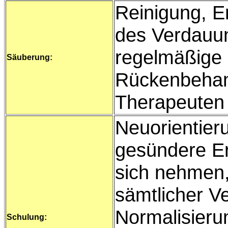
Reinigung, E
des Verdauun
regelmäßige
Säuberung:
Rückenbehan
Therapeuten
Neuorientieru
gesündere Er
sich nehmen,
sämtlicher V
Normalisierun
Schulung: